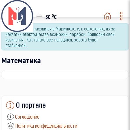
Товары и Услуги
o
30
C
Фотография и
Видеосъемка
Данный портал находится в Мариуполе, и, к сожалению, из-за
Юридическая
нехватки электричества возможны перебои. Приносим свои
консультация
извинения.. Как только все наладится, работа будет
стабильной.
Юмор
Математика
О портале
Соглашение
Политика конфиденциальности